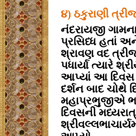
૪) ઠકુરાણી ત્રી
નંદરાયજી ગામના
પ્રસિધ્ધ હતાં અન
શ્રાવણ વદ ત્રીજ
પધાર્યા ત્યારે શ
આપ્યાં આ દિવસ ઠ
દર્શન બાદ ચોથે 
મહાપ્રભુજીએ ભાગ
દિવસની મધ્યરાત
શ્રીવલ્લભાચાર્ય