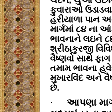
ફુવારાઓ ઉડાડવામ
હરીયાળા પાન અન
માર્ગમાં ૮૪ ના આં
ભાવનાને લઇને ૮૪
શ્રીઠાકુરજી વિવ
વૈષ્ણવો સાથે ફાગ
તમામ ભાવના હવેલી
મુખારવિંદ અને વ
છે.
·
આપણા માર્ગ