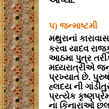
આપ્યો.
૫) જન્માષ્ટમી
મથુરાનાં કારાવા
કરવા યાદવ રાજકુ
આઠમા પુત્ર તરી
મધ્યરાત્રીએ જન
પ્રખ્યાત છે. પુર
હ્લદય ની ગાંડીતુ
પ્રત્યેક કૃષ્ણપ્રે
ના કિનારાઓ છલ