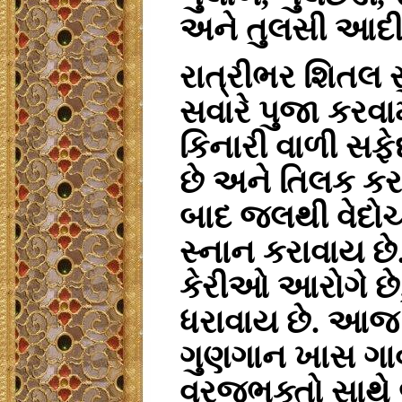
અને તુલસી આદી 
રાત્રીભર શિતલ 
સવારે પુજા કરવામ
કિનારી વાળી સફે
છે અને તિલક કરવા
બાદ જલથી વેદોચ્
સ્નાન કરાવાય છે
કેરીઓ આરોગે છે, 
ધરાવાય છે. આજ
ગુણગાન ખાસ ગાવ
વ્રજભક્તો સાથે 