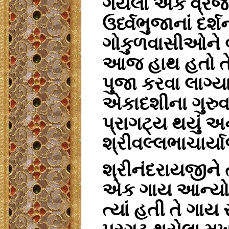
ગયેલા એક વ્રજવા
ઉર્ધ્વભુજાનાં દર્
ગોકુળવાસીઓને બ
આજ હાથ હતો તે
પુજા કરવા લાગ્ય
એકાદશીના ગુરુવા
પ્રાગટ્ય થયું અન
શ્રીવલ્લભાચાર્યાજ
શ્રીનંદરાયજીને 
એક ગાય આન્યોરના
ત્યાં હતી તે ગાય