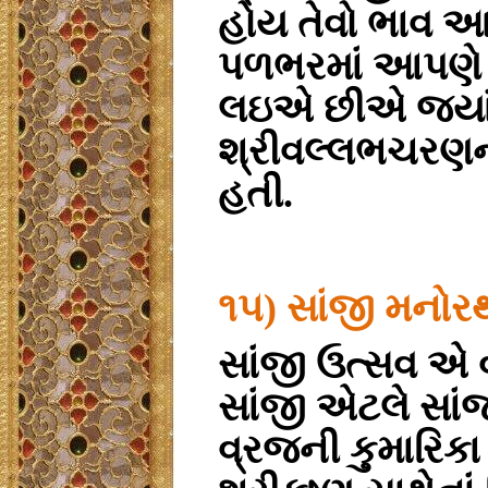
હોય તેવો ભાવ આ
પળભરમાં આપણે 
લઇએ છીએ જયાં 
શ્રીવલ્લભચરણની
હતી.
૧૫) સાંજી મનોર
સાંજી ઉત્સવ એ 
સાંજી એટલે સાંજન
વ્રજની કુમારિકા