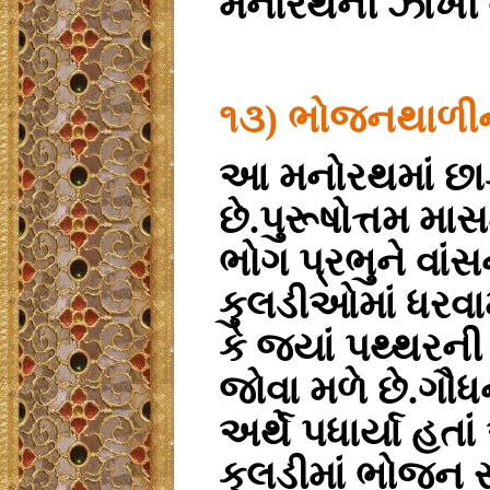
મનોરથની ઝાંખી 
૧૩) ભોજનથાળી
આ મનોરથમાં છાક
છે.પુરૂષોત્તમ મા
ભોગ પ્રભુને વા
કુલડીઓમાં ધરવામ
કે જ્યાં પથ્થરની
જોવા મળે છે.ગૌ
અર્થે પધાર્યા હત
કુલડીમાં ભોજન સ