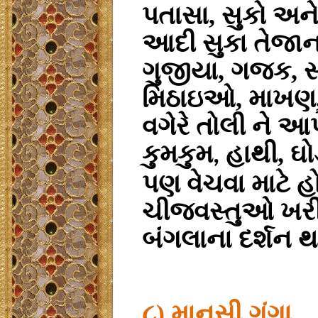
પતાસા, સુકો અન
આદી સુકા તેજાનાં
ગુજીયા, ગજક, 
મિઠાઇઓ, માખણ,
વગેરે તોલી ને આપ
કુમકુમ
હાથી, ઘોડ
,
પણ વેચવા માટે હ
ચીજવસ્તુઓ ખરીદ
બંગલાના દર્શન થ
૮) માનસી ગંગા