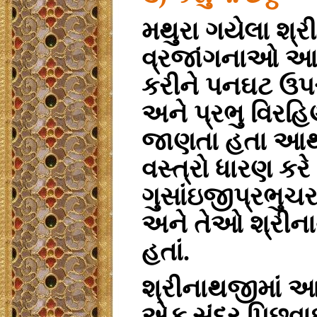
મથુરા ગયેલા શ્ર
વ્રજાંગનાઓ આ દ
કરીને પનઘટ ઉપર
અને પ્રભુ વિર
જાણતા હતા આથી 
વસ્ત્રો ધારણ કરે
ગુસાંઇજીપ્રભુચર
અને તેઓ શ્રીનાથ
હતાં.
શ્રીનાથજીમાં આ
એક સુંદર પિછવાઇ