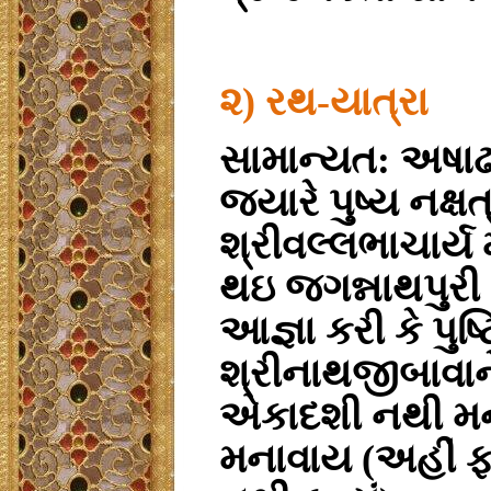
૨) રથ-યાત્રા
સામાન્યત: અષાઢ
જ્યારે પુષ્ય નક્
શ્રીવલ્લભાચાર્ય 
થઇ જગન્નાથપુરી પ
આજ્ઞા કરી કે પુષ
શ્રીનાથજીબાવાન
એકાદશી નથી મના
મનાવાય (અહીં ફક્ત