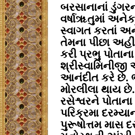
બરસાનાનાં ડુંગર
વર્ષાૠતુમાં અનેક 
સ્વાગત કરતાં અન
તેમના પીછા અહી
કરી પ્રભુ પોતાના
શ્રીસ્વામિનીજી
આનંદીત કરે છે. 
મોરલીલા થાય છે.
રસેશ્વરને પોતાના
પરિક્રમા દરમ્યા
પુરૂષોત્તમ માસ 