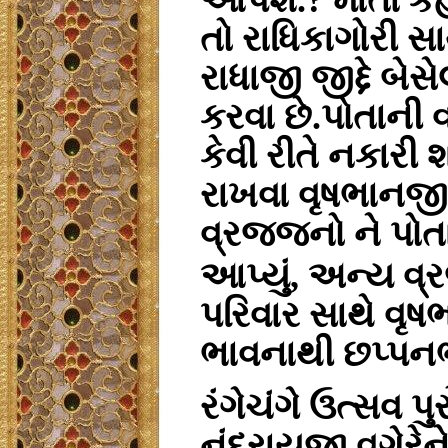
આપશે.? માતા કહે 
તો રાધિકાગોરી સા
રાધાજી જીદ્દે બે
કરવા છે.પોતાની 
કેવી રીતે નકારી
રાખવા વૃષભાનજી
વ્રજજનો ને પોતા
આપ્યું, અન્ય વ
પરિવાર સાથે વૃષ
ભાવનાથી છપ્પનભ
રંગેચંગે ઉત્સવ 
નંદરાયજી વગેરે