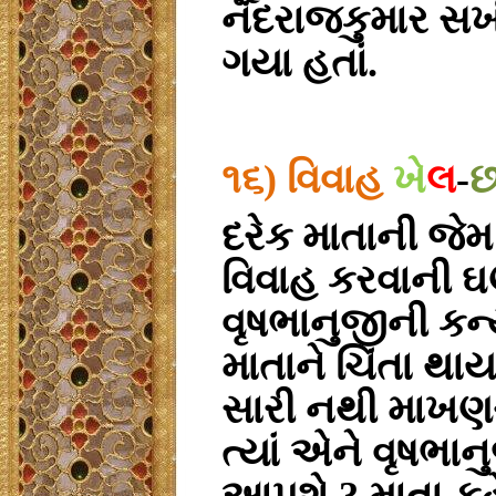
નંદરાજકુમાર સખ
ગયા હતાં.
૧૬) વિવાહ
ખે
લ
-
દરેક માતાની જે
વિવાહ કરવાની ઘ
વૃષભાનુજીની કન્ય
માતાને ચિંતા થાય
સારી નથી માખણ
ત્યાં એને વૃષભા