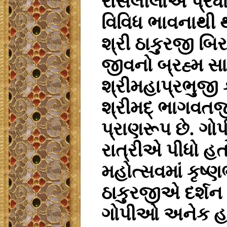
રાસલીલાએ પ્રધ
વિવિધ ભાવનાથી થ
શ્રી ઠાકુરજી બિરા
જીવનો બ્રહ્મ સા
શ્રીમહાપ્રભુજી 
શ્રીમદ્ ભાગવતજી
પ્રાણરૂપ છે. ગ
રાત્રીએ પીધો હત
મહોત્સવમાં કૃષ્
ઠાકુરજીએ દર્શન
ગોપીઓ અનેક હ