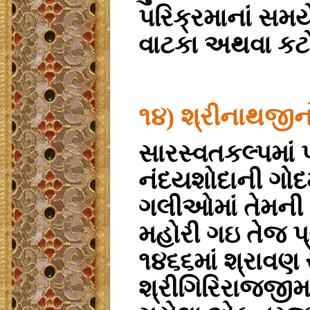
પરિક્રમાનાં સમયે
વાટકા અથવા કટોર
૧૪) શ્રીનાથજીન
સારસ્વતકલ્પમાં પ
નંદયશોદાની ગોદ
ગલીઓમાં તેમની 
મહોરી ગઇ તેજ પ્ર
૧૪૬૬માં શ્રાવણ 
શ્રીગિરિરાજજીમાં