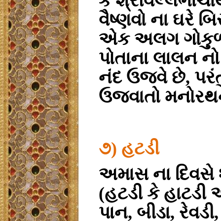
કે શ્રીવલ્લભાચા
વૈષ્ણવો ના ઘરે બ
એક અલગ ગોકુળ છ
પોતાના લાલન નો
નંદ ઉજવે છે, પરં
ઉજવાતો મનોરથન
૭) હટડી
અમાસ ના દિવસે
(હટડી કે હાટડી એ
પાન, બીડા, રેવડ