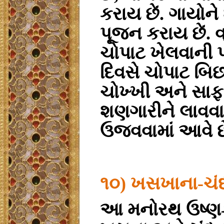
કરાય છેં. ગાયોને
પૂજન કરાય છેં.
વ
ચોપાટ ખેલવાની 
દિવસે ચોપાટ બિછ
ચોખ્ખી અને સાફ 
શણગારીને લાવવા
ઉજવવામાં આવે છ
૧૦) ખસખાના-ચં
આ મનોરથ ઉષ્ણક