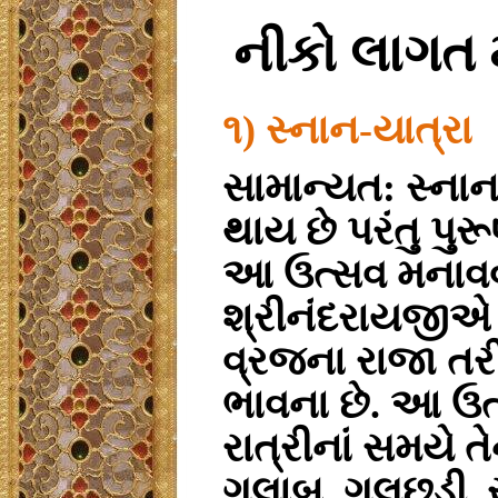
નીકો
લાગત
૧) સ્નાન-યાત્રા
સામાન્યત: સ્નાન
થાય છે પરંતુ પુરૂ
આ ઉત્સવ મનાવવા
શ્રીનંદરાયજીએ પ
વ્રજના રાજા તરી
ભાવના છે. આ ઉત
રાત્રીનાં સમયે 
ગુલાબ, ગુલછડી, 