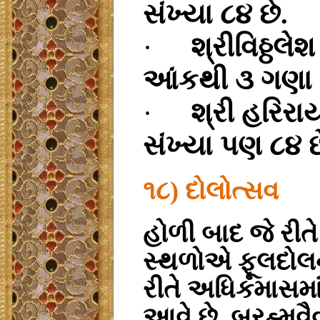
સંખ્યા ૮૪ છે.
·
શ્રીવિઠ્ઠલે
આંકથી ૩ ગણા 
·
શ્રી હરિરા
સંખ્યા પણ ૮૪ છ
૧૮
)
દોલોત્સવ
હોળી બાદ જે રીતે
સ્થળોએ ફૂલદોલન
રીતે અધિકમાસમા
આવે છે. બ્રહ્મવ