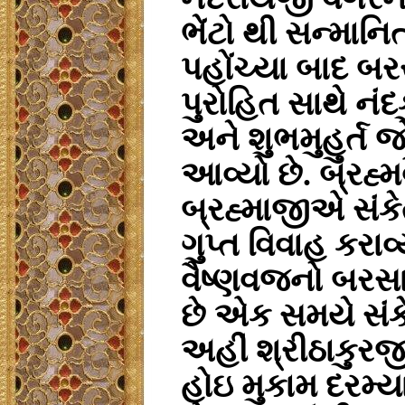
ભેંટો થી સન્માનિ
પહોંચ્યા બાદ બ
પુરોહિત સાથે નંદક
અને શુભમુહુર્ત 
આવ્યો છે. બ્રહ્
બ્રહ્માજીએ સંકે
ગુપ્ત વિવાહ કરાવ
વૈષ્ણવજનો બરસ
છે એક સમયે સંક
અહીં શ્રીઠાકુરજ
હોઇ મુકામ દરમ્ય