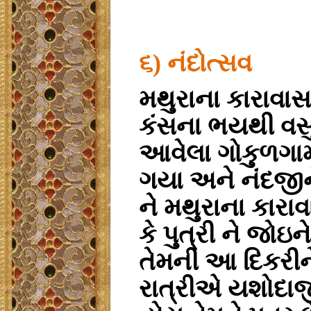
૬) નંદોત્સવ
મથુરાના કારાવાસ 
કંસના ભયથી વસુ
આવેલા ગોકુળગામમ
ગયા અને નંદજીને ત
ને મથુરાના કારા
કે પુત્રી ને જ
તેમની આ દિકરીન
રાત્રીએ યશોદાજી