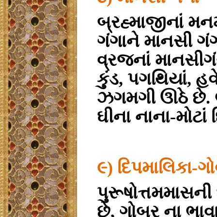
બ્રહ્માજીનાં મન
ગંગાને માનસી ગં
વ્રજનાં માનસીગ
કુંડ, પગથિયાં, હ
ઝગમગી ઊઠે છે. 
ઘીના નાના-મોટાં
૯) દિપમાલિકા-ગો
પુરૂષોત્તમમાસની
છે, ગોબર ના ભાવા