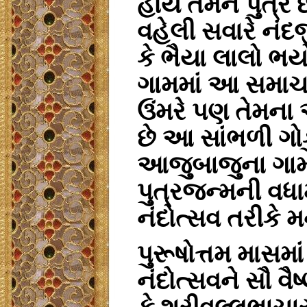
હોય તેમને પુત્ર 
વહેલી સવારે નં
કે ભૈયા લાલો ભયો
ગામમાં આ સમાચાર
ઉંમરે પણ તેમના અ
છે આ સાંભળી ગો
આજુબાજુના ગામો
પુત્રજન્મની વધ
નંદોત્સવ તરીકે મ
પુરૂષોત્તમ માસમા
નંદોત્સવને સૌ વૈ