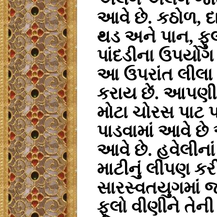
આવે છે. કઠોળ, દ
થડ અને પાન, ફ
પાંદડીના ઉપયોગ વડ
આ ઉપરાંત લીલા
કરાય છેં. આપણી 
મોટા ચોરસ પાટ 
પાડવામાં આવે છે 
આવે છે. હવેલીન
માટીનું લીંપણ કરી
સારસ્વતયુગમાં જ
ફૂલો વીણીને તેની