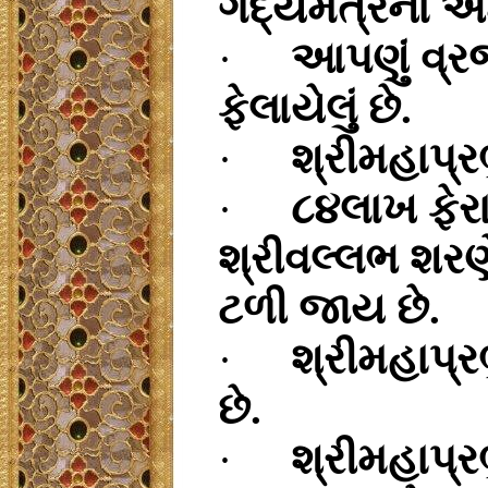
ગદ્યમંત્રના અક્
·
આપણું વ્ર
ફેલાયેલું છે.
·
શ્રીમહાપ્રભ
·
૮૪લાખ ફેરા 
શ્રીવલ્લભ શરણે 
ટળી જાય છે.
·
શ્રીમહાપ્
છે.
·
શ્રીમહાપ્ર