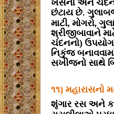
ખસના અને ચંદનન
છંટાય છે
ગુલાબજલ
.
માટી, મોગરો, ગુલ
શ્રીજીબાવાને મા
ચંદનનો) ઉપયોગ 
નિકુંજ બનાવવામાં
સખીજનો સાથે બિ
૧૧) મહારાસનો 
શૃંગાર રસ અને ક