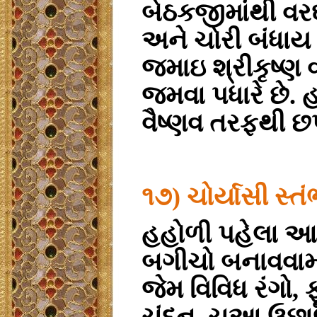
બેઠકજીમાંથી વરઘો
અને ચોરી બંધાય 
જમાઇ શ્રીકૃષ્ણ 
જમવા પધારે છે. 
વૈષ્ણવ તરફથી છ
૧૭) ચોર્યાસી સ્
હહોળી પહેલા આ
બગીચો બનાવવામા
જેમ વિવિધ રંગો,
ચંદન, ચુઆ ઉછાળ