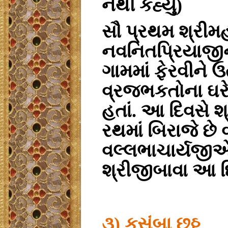
નથી કહ્યું)
સૌ પ્રથમ શ્રીમ
નવનિતપ્રિયાજીન
ગામમાં ફેરવીને 
વ્રજભકતોના ઘરેઘર
હતાં. આ દિવસે શ
રથમાં બિરાજે છે
વલ્લભાચાર્યજીએ 
શ્રીજીબાવા આ દિ
૩) કસુંબા છઠ્ઠ