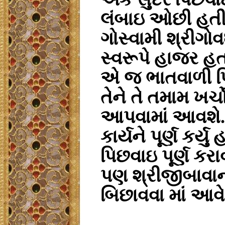
લંબાઇ ઓછી હતી 
ગોસ્વામી શ્રીગ
સ્વરૂપે હાજર હત
એ જ ભાતવાળી પિ
તેને તે તમામ ખર્
આપવામાં આવશે. 
કાર્યને પૂર્ણ કર્
પિછવાઇ પૂર્ણ ક
પણ શ્રીજીબાવાની
બિછાવવા માં આવે 