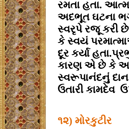
રમતા હતા. આત્મ
અદભૂત ઘટના ભગવ
સ્વરૃપે રજૂ
કરી છ
કે સ્વયં
પરમાત્મા
દૂર કર્યા હતા.પ્
કારણ એ છે કે આ 
સ્વરૂપાનંદનું દા
ઉતારી કામદેવ
ઉ
૧૨) મોરકુટીર