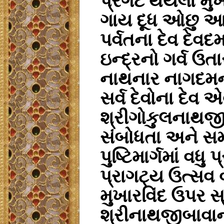
પ્રગટ થયેલા મુ
ગાય દૂધ ઓછુ આપ
પર્વતના દેવ દેવદ
ઇન્દ્રનો ગર્વ ઉ
નાથનાર નાગદમન,
સર્વ દેવોના દેવ
શ્રીગોકુલનાથજી 
સંબોધતા અને સ
પુષ્ટિમાર્ગમાં વ
પ્રાગટ્ય ઉત્સવ વખ
મુખારવિંદ ઉપર સ
શ્રીનાથજીબાવાન