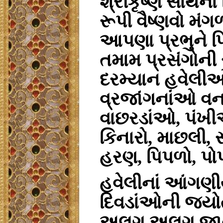
શ્રીકૃષ્ણ સાથેન
રૂપી વૈષ્ણવો મંગ
આપણા પ્રભુને પ
તમામ પ્રસંગોની
દરમ્યાન હવેલીઓમા
વ્રજાંગનાંઓ વન
વાછરડાંઓ, પંખીઓ,
કિનારો, માછલી,
હરણ, પિપળો, પોપટ
હવેલીનાં આંગણીય
દિવડાંઓની જયોત પ
અલગ અલગ જાત ફુલ