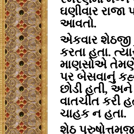
ઘણીવાર
રાજા
આવતો
.
એકવાર
શેઠજી
કરતા
હતા
.
ત્યા
માણસોએ
તેમણ
પર
બેસવાનું
કહ્
છોડી
હતી,
અને
વાતચીત
કરી
હ
ચાહક
ન
હતા
.
શેઠ
પુરુષોત્તમજ