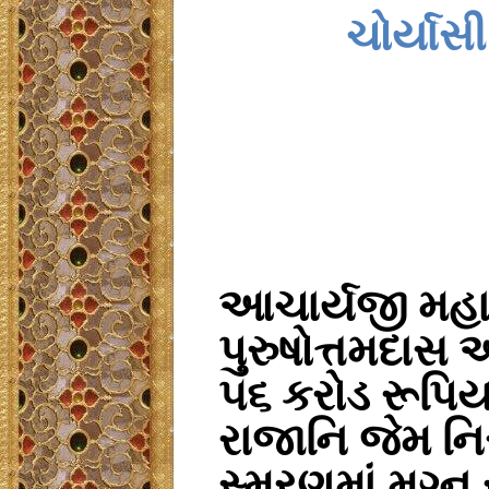
ચોર્યાસી
આચાર્યજી
મહા
પુરુષોત્તમદાસ
આ
૫૬
કરોડ
રૂપિય
રાજા
નિ
જેમ
નિ
સ્મરણમાં
મગ્ન