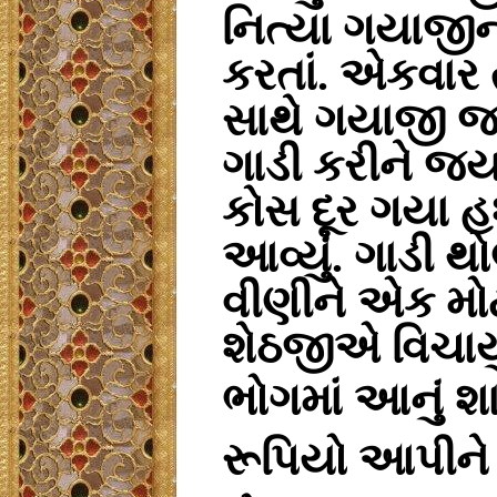
નિત્યા
ગયાજીન
કરતાં
.
એકવાર
સાથે
ગયાજી
જ
ગાડી
કરીને
જ
કોસ
દૂર
ગયા
હ
આવ્યું
.
ગાડી
થો
વીણીને
એક
મો
શેઠજીએ
વિચાર્ય
ભોગમાં
આનું
શ
રૂપિયો
આપીને