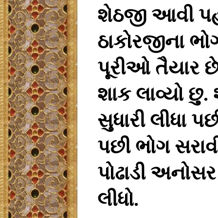
શેઠજી
આવી
પહ
ઠાકોરજીના
ભો
પૂરીઓ
તૈયાર
છ
શાક
લાવ્યો
છુ
.
સુધારી
લીધા
પછ
પછી
ભોગ
સરાવ
પોઢાડી
અનોસર
લીધો
.