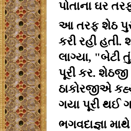
પોતાના
ઘર
તર
આ
તરફ
શેઠ
પુ
કરી
રહી
હતી
.
શ
લાગ્યા
, "
બેટી
તું
પૂરી
કર
.
શેઠજી
ઠાકોરજીએ
કહ્ય
ગયા
પૂરી
થઈ
ભગવદાજ્ઞા
માથે