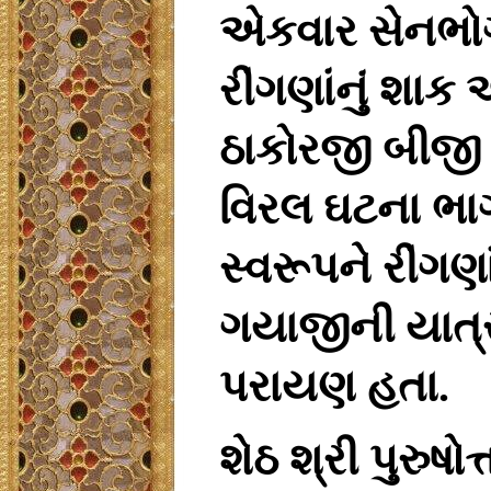
એકવાર
સેનભો
રીંગણાંનું
શાક
આ
ઠાકોરજી
બીજી
વિરલ
ઘટના
ભાગ
સ્વરૂપને
રીંગણાં
ગયાજીની
યાત્
પરાયણ
હતા
.
શેઠ
શ્રી
પુરુષો