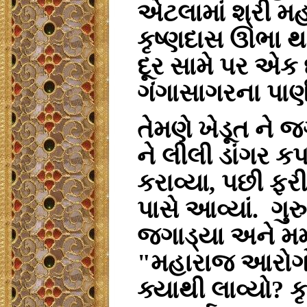
એટલામાં શ્રી મ
કૃષ્ણદાસ ઊભા થઈ
દૂર સામે પર એક
ગંગાસાગરના પાણી
તેમણે ખેડૂત ને
ને લીલી ડાંગર ક
કરાવ્યા, પછી ફર
પાસે આવ્યાં. ગ
જગાડ્યા અને મમ
"મહારાજ આરોગો".
ક્યાથી લાવ્યો
?
કૃ