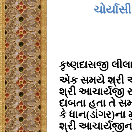
ચોર્યાસી
કૃષ્ણદાસજી લીલ
એક સમયે શ્રી આ
શ્રી આચાર્યજી રા
દાબતા હતા તે સમ
કે ધાન
(
ડાંગર)ના
શ્રી આચાર્યજીન