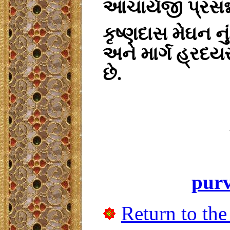
આચાર્યજી પ્રસન્
કૃષ્ણદાસ મેઘન ન
અને માર્ગ હ્રદય
છે.
pur
Return to the