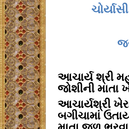
ચોર્યાસી
જગ
આચાર્ય
શ્રી
મહ
જોશીની
માતા
ખ
આચાર્યશ્રી
ખેર
બગીચામાં
ઉતાર્
માતા
જળ
ભરવા