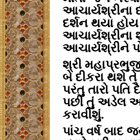
આચાર્યશ્રીના
દર્શન
થયા
હોય
આચાર્યશ્રીના
આચાર્યશ્રીને
પ
શ્રી
મહાપ્રભુ
બે
દીકરા
થશે
તે
પરંતુ
તારો
પતિ
દ
પછી
તું
અડેલ
આ
કરાવીશું
.
પાંચ
વર્ષ
બાદ
જ્