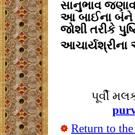
સાનુભાવ
જણાવ
આ
બાઈના
બંને
જોશી
તરીકે
પુષ્
આચાર્યશ્રીના
પૂર્વી મ
pur
Return to the