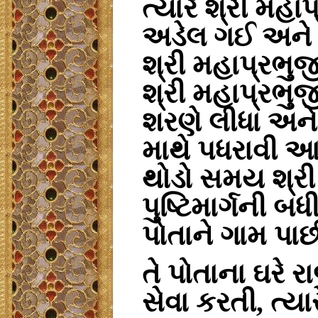
ત્યારે
શ્રી
મહાપ
અડેલ
ગઈ
અને
શ્રી
મહાપ્રભુજ
શ્રી
મહાપ્રભુ
શરણે
લીધા
અને
માથે
પધરાવી
આપ
થોડો
સમય
શ્રી
પુષ્ટિમાર્ગની
બધ
પોતાને
ગામ
પાછ
તે
પોતાના
ઘરે
ર
સેવા
કરતી
,
ત્યાર