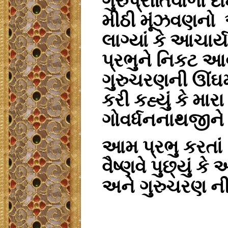
ગુરુપ્રીતિવાળા
મીઠી મૂંઝવણનો
લાગ્યાં કે આચાર્ય
પ્રભુને નિકટ આવ
ગુરુચરણની ઊંઘમા
કરી કહ્યું કે માર
ગોવર્ધનનાથજીને 
આમ પ્રભુ કરતાં 
વૈષ્ણવે પુછ્યું ક
અને ગુરુચરણ ની 