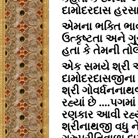
દામોદરદાસ હરસાનિ
એમના ભક્તિ ભાવ
ઉત્કૃષ્ટતા અને ગ
હતા કે તેમની તો
એક સમયે શ્રી 
દામોદરદાસજીના ખો
શ્રી ગોવર્ધનનાથ
રહ્યાં છે ....પગમ
રણકાર આવી રહ્ય
શ્રીનાથજી વધુ ન