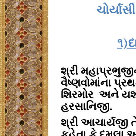
ચોર્યાસી
૧)દ
શ્રી મહાપ્રભુજી
વૈષ્ણવોમાંના પ્ર
શિરમોર
અને યશ
હરસાનિજી.
શ્રી આચાર્યજી 
કહેતા કે દમલા આ મ